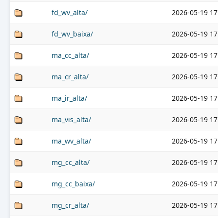
fd_wv_alta/
2026-05-19 17
fd_wv_baixa/
2026-05-19 17
ma_cc_alta/
2026-05-19 17
ma_cr_alta/
2026-05-19 17
ma_ir_alta/
2026-05-19 17
ma_vis_alta/
2026-05-19 17
ma_wv_alta/
2026-05-19 17
mg_cc_alta/
2026-05-19 17
mg_cc_baixa/
2026-05-19 17
mg_cr_alta/
2026-05-19 17