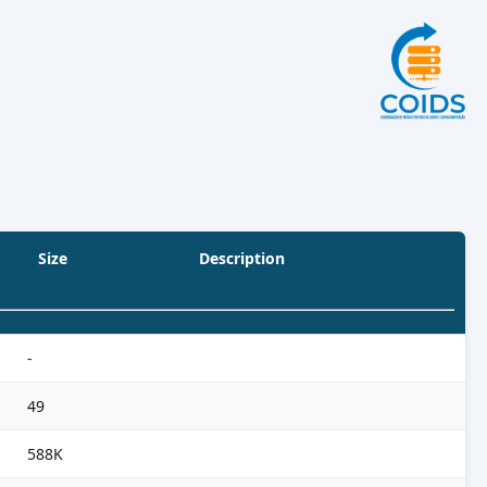
Size
Description
-
49
588K