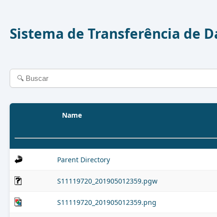
Sistema de Transferência de 
Name
Parent Directory
S11119720_201905012359.pgw
S11119720_201905012359.png