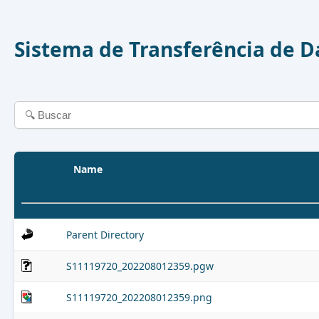
Sistema de Transferência de 
Name
Parent Directory
S11119720_202208012359.pgw
S11119720_202208012359.png