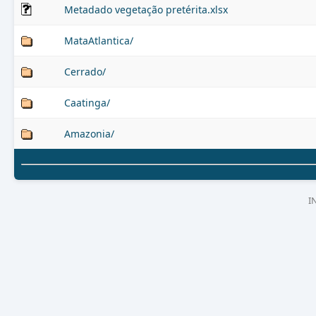
Metadado vegetação pretérita.xlsx
MataAtlantica/
Cerrado/
Caatinga/
Amazonia/
I