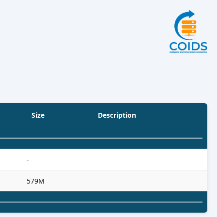
Size
Description
-
579M