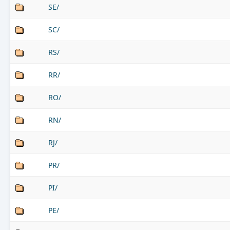
SE/
SC/
RS/
RR/
RO/
RN/
RJ/
PR/
PI/
PE/