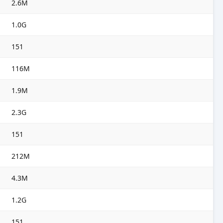
2.6M
1.0G
151
116M
1.9M
2.3G
151
212M
4.3M
1.2G
151