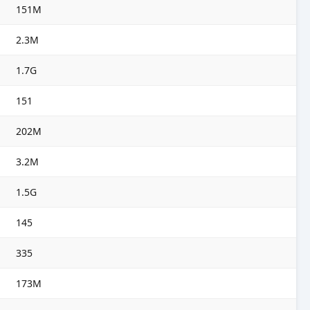
151M
2.3M
1.7G
151
202M
3.2M
1.5G
145
335
173M