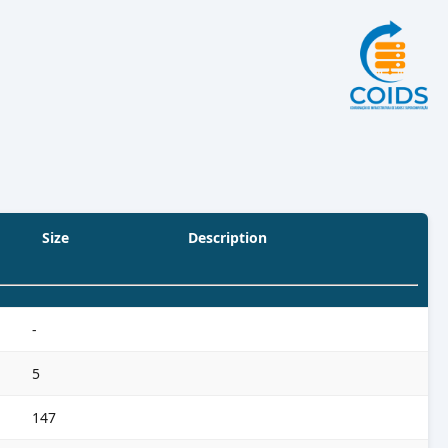
Size
Description
-
5
147