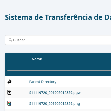
Sistema de Transferência de 
Name
Parent Directory
S11119720_201905012359.pgw
S11119720_201905012359.png