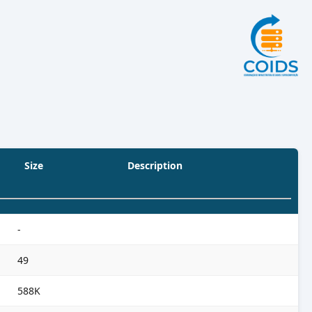
Size
Description
-
49
588K